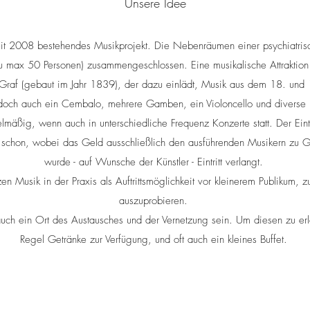
Unsere Idee
 seit 2008 bestehendes Musikprojekt. Die Nebenräumen einer psychiatri
zu max 50 Personen) zusammengeschlossen. Eine musikalische Attraktion i
Graf (gebaut im Jahr 1839), der dazu einlädt, Musik aus dem 18. und 1
edoch auch ein Cembalo, mehrere Gamben, ein Violoncello und diverse
mäßig, wenn auch in unterschiedliche Frequenz Konzerte statt. Der Eintri
s schon, wobei das Geld ausschließlich den ausführenden Musikern zu 
wurde - auf Wunsche der Künstler - Eintritt verlangt.
en Musik in der Praxis als Auftrittsmöglichkeit vor kleinerem Publikum,
auszuprobieren.
 auch ein Ort des Austausches und der Vernetzung sein. Um diesen zu erlei
Regel Getränke zur Verfügung, und oft auch ein kleines Buffet.